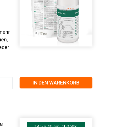
mehr
ien,
eder
IN DEN WARENKORB
ie
14.5 x 40 cm, 100 Stk.