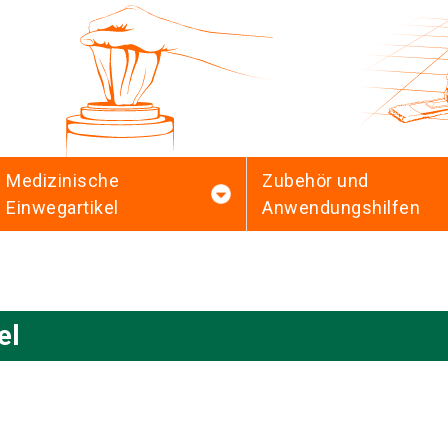
Medizinische
Zubehör und
Einwegartikel
Anwendungshilfen
el