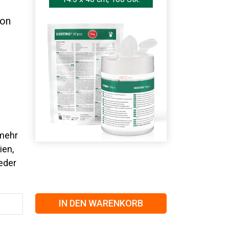
von
mehr
ien,
eder
IN DEN WARENKORB