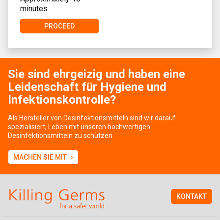
minutes
PROCEED
Sie sind ehrgeizig und haben eine
Leidenschaft für Hygiene und
Infektionskontrolle?
Als Hersteller von Desinfektionsmitteln sind wir darauf
spezialisiert, Leben mit unseren hochwertigen
Desinfektionsmitteln zu schützen.
›
MACHEN SIE MIT
KONTAKT