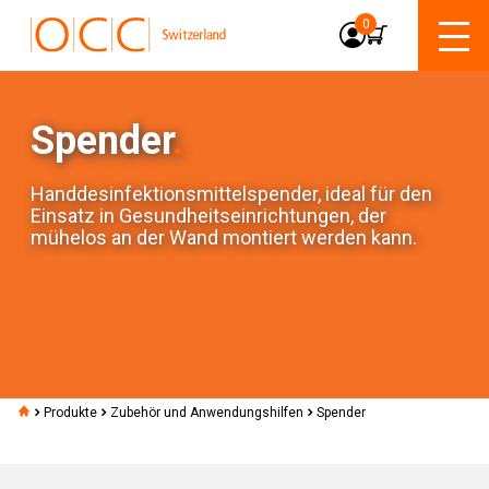
0
Spender
.
Handdesinfektionsmittelspender, ideal für den
Einsatz in Gesundheitseinrichtungen, der
mühelos an der Wand montiert werden kann.
Produkte
Zubehör und Anwendungshilfen
Spender